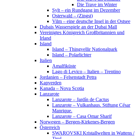
Die Trave im Winter
Sylt – ein Rundgang im Dezember
Osterwald – (Zingst)
Vilm – eine deutsche Insel in der Ostsee
Dubais Wasserspiele an der Dubai Mall
Vereinigtes Königreich Großbritannien und
Irland
Island
Island – Thingvellir Nationalpark
Island – Polarlichter
Italien
Amalfiküste
Lago di Levico – Italien – Trentino
Jordanien – Felsenstadt Petra
Kapverden
Kanada – Nova Scotia
Lanzarote
Lanzarote – Jardín de Cactus
Lanzarote – Vulkanhaus. Stiftung César
Manrique.
Lanzarote – Casa Omar Sharif
Norwegen – Bergen-Kirkenes-Bergen
Österreich
SWAROVSKI Kristallwelten in Wattens /
Tirol