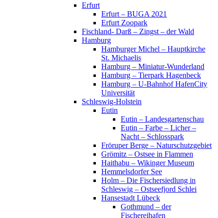
Erfurt
Erfurt – BUGA 2021
Erfurt Zoopark
Fischland- Darß – Zingst – der Wald
Hamburg
Hamburger Michel – Hauptkirche
St. Michaelis
Hamburg – Miniatur-Wunderland
Hamburg – Tierpark Hagenbeck
Hamburg – U-Bahnhof HafenCity
Universität
Schleswig-Holstein
Eutin
Eutin – Landesgartenschau
Eutin – Farbe – Licher –
Nacht – Schlosspark
Fröruper Berge – Naturschutzgebiet
Grömitz – Ostsee in Flammen
Haithabu – Wikinger Museum
Hemmelsdorfer See
Holm – Die Fischersiedlung in
Schleswig – Ostseefjord Schlei
Hansestadt Lübeck
Gothmund – der
Fischereihafen