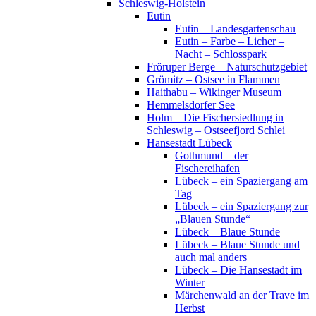
Schleswig-Holstein
Eutin
Eutin – Landesgartenschau
Eutin – Farbe – Licher –
Nacht – Schlosspark
Fröruper Berge – Naturschutzgebiet
Grömitz – Ostsee in Flammen
Haithabu – Wikinger Museum
Hemmelsdorfer See
Holm – Die Fischersiedlung in
Schleswig – Ostseefjord Schlei
Hansestadt Lübeck
Gothmund – der
Fischereihafen
Lübeck – ein Spaziergang am
Tag
Lübeck – ein Spaziergang zur
„Blauen Stunde“
Lübeck – Blaue Stunde
Lübeck – Blaue Stunde und
auch mal anders
Lübeck – Die Hansestadt im
Winter
Märchenwald an der Trave im
Herbst