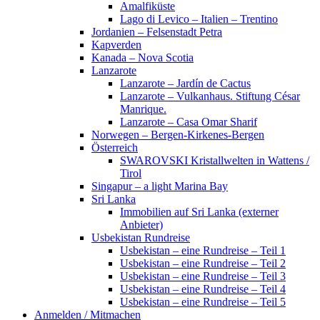
Amalfiküste
Lago di Levico – Italien – Trentino
Jordanien – Felsenstadt Petra
Kapverden
Kanada – Nova Scotia
Lanzarote
Lanzarote – Jardín de Cactus
Lanzarote – Vulkanhaus. Stiftung César
Manrique.
Lanzarote – Casa Omar Sharif
Norwegen – Bergen-Kirkenes-Bergen
Österreich
SWAROVSKI Kristallwelten in Wattens /
Tirol
Singapur – a light Marina Bay
Sri Lanka
Immobilien auf Sri Lanka (externer
Anbieter)
Usbekistan Rundreise
Usbekistan – eine Rundreise – Teil 1
Usbekistan – eine Rundreise – Teil 2
Usbekistan – eine Rundreise – Teil 3
Usbekistan – eine Rundreise – Teil 4
Usbekistan – eine Rundreise – Teil 5
Anmelden / Mitmachen