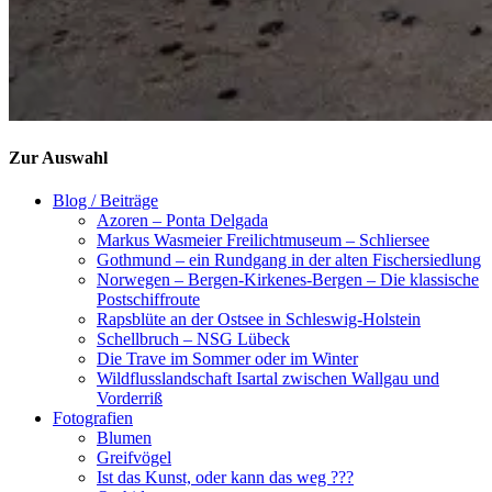
Zur Auswahl
Blog / Beiträge
Azoren – Ponta Delgada
Markus Wasmeier Freilichtmuseum – Schliersee
Gothmund – ein Rundgang in der alten Fischersiedlung
Norwegen – Bergen-Kirkenes-Bergen – Die klassische
Postschiffroute
Rapsblüte an der Ostsee in Schleswig-Holstein
Schellbruch – NSG Lübeck
Die Trave im Sommer oder im Winter
Wildflusslandschaft Isartal zwischen Wallgau und
Vorderriß
Fotografien
Blumen
Greifvögel
Ist das Kunst, oder kann das weg ???