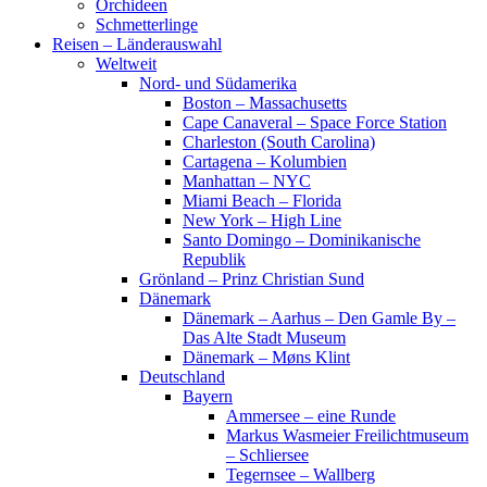
Orchideen
Schmetterlinge
Reisen – Länderauswahl
Weltweit
Nord- und Südamerika
Boston – Massachusetts
Cape Canaveral – Space Force Station
Charleston (South Carolina)
Cartagena – Kolumbien
Manhattan – NYC
Miami Beach – Florida
New York – High Line
Santo Domingo – Dominikanische
Republik
Grönland – Prinz Christian Sund
Dänemark
Dänemark – Aarhus – Den Gamle By –
Das Alte Stadt Museum
Dänemark – Møns Klint
Deutschland
Bayern
Ammersee – eine Runde
Markus Wasmeier Freilichtmuseum
– Schliersee
Tegernsee – Wallberg