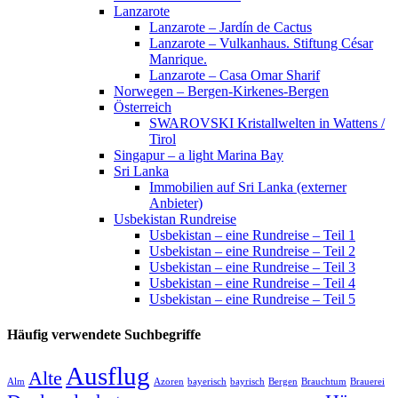
Lanzarote
Lanzarote – Jardín de Cactus
Lanzarote – Vulkanhaus. Stiftung César
Manrique.
Lanzarote – Casa Omar Sharif
Norwegen – Bergen-Kirkenes-Bergen
Österreich
SWAROVSKI Kristallwelten in Wattens /
Tirol
Singapur – a light Marina Bay
Sri Lanka
Immobilien auf Sri Lanka (externer
Anbieter)
Usbekistan Rundreise
Usbekistan – eine Rundreise – Teil 1
Usbekistan – eine Rundreise – Teil 2
Usbekistan – eine Rundreise – Teil 3
Usbekistan – eine Rundreise – Teil 4
Usbekistan – eine Rundreise – Teil 5
Häufig verwendete Suchbegriffe
Ausflug
Alte
Alm
Azoren
bayerisch
bayrisch
Bergen
Brauchtum
Brauerei