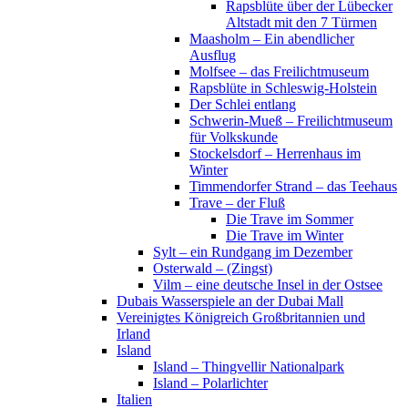
Rapsblüte über der Lübecker
Altstadt mit den 7 Türmen
Maasholm – Ein abendlicher
Ausflug
Molfsee – das Freilichtmuseum
Rapsblüte in Schleswig-Holstein
Der Schlei entlang
Schwerin-Mueß – Freilichtmuseum
für Volkskunde
Stockelsdorf – Herrenhaus im
Winter
Timmendorfer Strand – das Teehaus
Trave – der Fluß
Die Trave im Sommer
Die Trave im Winter
Sylt – ein Rundgang im Dezember
Osterwald – (Zingst)
Vilm – eine deutsche Insel in der Ostsee
Dubais Wasserspiele an der Dubai Mall
Vereinigtes Königreich Großbritannien und
Irland
Island
Island – Thingvellir Nationalpark
Island – Polarlichter
Italien