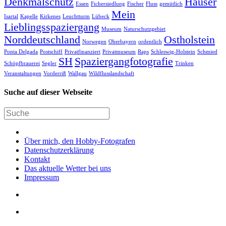
Denkmalschutz
Häuser
Essen
Fichersiedlung
Fischer
Fluss
gemütlich
Mein
Isartal
Kapelle
Kirkenes
Leuchtturm
Lübeck
Lieblingsspaziergang
Museum
Naturschutzgebiet
Norddeutschland
Ostholstein
Norwegen
Oberbayern
ordentlich
Ponta Delgada
Postschiff
Privatfinanziert
Privatmuseum
Raps
Schleswig-Holstein
Schmied
SH
Spaziergangfotografie
Schöpfbrauerei
Segler
Trinken
Veranstaltungen
Vorderriß
Wallgau
Wildflusslandschaft
Suche auf dieser Webseite
Über mich, den Hobby-Fotografen
Datenschutzerklärung
Kontakt
Das aktuelle Wetter bei uns
Impressum