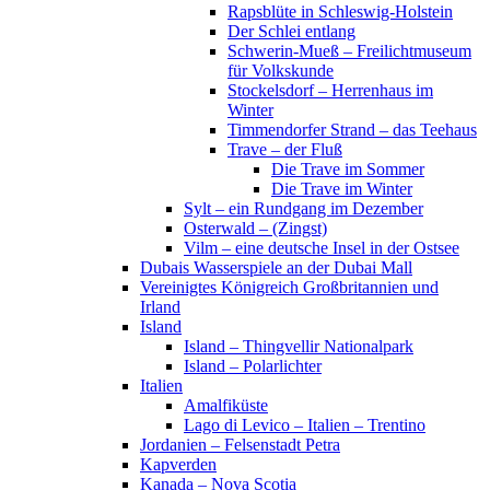
Rapsblüte in Schleswig-Holstein
Der Schlei entlang
Schwerin-Mueß – Freilichtmuseum
für Volkskunde
Stockelsdorf – Herrenhaus im
Winter
Timmendorfer Strand – das Teehaus
Trave – der Fluß
Die Trave im Sommer
Die Trave im Winter
Sylt – ein Rundgang im Dezember
Osterwald – (Zingst)
Vilm – eine deutsche Insel in der Ostsee
Dubais Wasserspiele an der Dubai Mall
Vereinigtes Königreich Großbritannien und
Irland
Island
Island – Thingvellir Nationalpark
Island – Polarlichter
Italien
Amalfiküste
Lago di Levico – Italien – Trentino
Jordanien – Felsenstadt Petra
Kapverden
Kanada – Nova Scotia