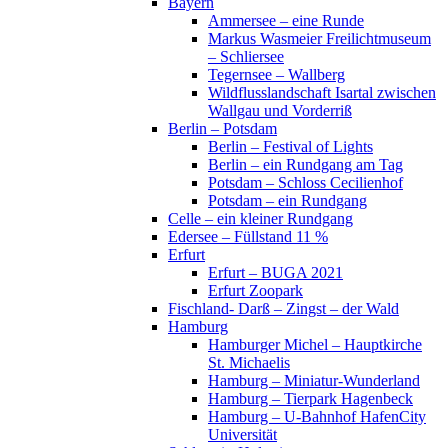
Bayern
Ammersee – eine Runde
Markus Wasmeier Freilichtmuseum
– Schliersee
Tegernsee – Wallberg
Wildflusslandschaft Isartal zwischen
Wallgau und Vorderriß
Berlin – Potsdam
Berlin – Festival of Lights
Berlin – ein Rundgang am Tag
Potsdam – Schloss Cecilienhof
Potsdam – ein Rundgang
Celle – ein kleiner Rundgang
Edersee – Füllstand 11 %
Erfurt
Erfurt – BUGA 2021
Erfurt Zoopark
Fischland- Darß – Zingst – der Wald
Hamburg
Hamburger Michel – Hauptkirche
St. Michaelis
Hamburg – Miniatur-Wunderland
Hamburg – Tierpark Hagenbeck
Hamburg – U-Bahnhof HafenCity
Universität