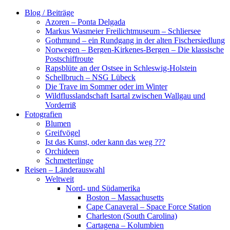
Zum
Blog / Beiträge
Inhalt
Azoren – Ponta Delgada
springen
Markus Wasmeier Freilichtmuseum – Schliersee
Gothmund – ein Rundgang in der alten Fischersiedlung
Norwegen – Bergen-Kirkenes-Bergen – Die klassische
Postschiffroute
Rapsblüte an der Ostsee in Schleswig-Holstein
Schellbruch – NSG Lübeck
Die Trave im Sommer oder im Winter
Wildflusslandschaft Isartal zwischen Wallgau und
Vorderriß
Fotografien
Blumen
Greifvögel
Ist das Kunst, oder kann das weg ???
Orchideen
Schmetterlinge
Reisen – Länderauswahl
Weltweit
Nord- und Südamerika
Boston – Massachusetts
Cape Canaveral – Space Force Station
Charleston (South Carolina)
Cartagena – Kolumbien