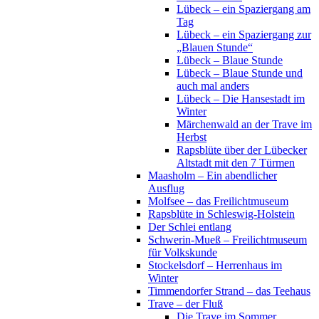
Lübeck – ein Spaziergang am
Tag
Lübeck – ein Spaziergang zur
„Blauen Stunde“
Lübeck – Blaue Stunde
Lübeck – Blaue Stunde und
auch mal anders
Lübeck – Die Hansestadt im
Winter
Märchenwald an der Trave im
Herbst
Rapsblüte über der Lübecker
Altstadt mit den 7 Türmen
Maasholm – Ein abendlicher
Ausflug
Molfsee – das Freilichtmuseum
Rapsblüte in Schleswig-Holstein
Der Schlei entlang
Schwerin-Mueß – Freilichtmuseum
für Volkskunde
Stockelsdorf – Herrenhaus im
Winter
Timmendorfer Strand – das Teehaus
Trave – der Fluß
Die Trave im Sommer