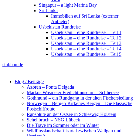
Singapur – a light Marina Bay
Sri Lanka
Immobilien auf Sri Lanka (externer
Anbieter)
Usbekistan Rundreise
Usbekistan – eine Rundreise – Teil 1
Usbekistan – eine Rundreise – Teil 2
Usbekistan – eine Rundreise – Teil 3
Usbekistan – eine Rundreise – Teil 4
Usbekistan – eine Rundreise – Teil 5
stubhan.de
Blog / Beiträge
Azoren – Ponta Delgada
Markus Wasmeier Freilichtmuseum – Schliersee
Gothmund – ein Rundgang in der alten Fischersiedlung
Norwegen – Bergen-Kirkenes-Bergen – Die klassische
Postschiffroute
Rapsblüte an der Ostsee in Schleswig-Holstein
Schellbruch – NSG Lübeck
Die Trave im Sommer oder im Winter
Wildflusslandschaft Isartal zwischen Wallgau und