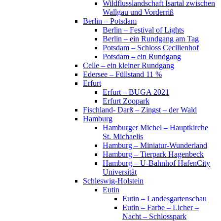
Wildflusslandschaft Isartal zwischen
Wallgau und Vorderriß
Berlin – Potsdam
Berlin – Festival of Lights
Berlin – ein Rundgang am Tag
Potsdam – Schloss Cecilienhof
Potsdam – ein Rundgang
Celle – ein kleiner Rundgang
Edersee – Füllstand 11 %
Erfurt
Erfurt – BUGA 2021
Erfurt Zoopark
Fischland- Darß – Zingst – der Wald
Hamburg
Hamburger Michel – Hauptkirche
St. Michaelis
Hamburg – Miniatur-Wunderland
Hamburg – Tierpark Hagenbeck
Hamburg – U-Bahnhof HafenCity
Universität
Schleswig-Holstein
Eutin
Eutin – Landesgartenschau
Eutin – Farbe – Licher –
Nacht – Schlosspark