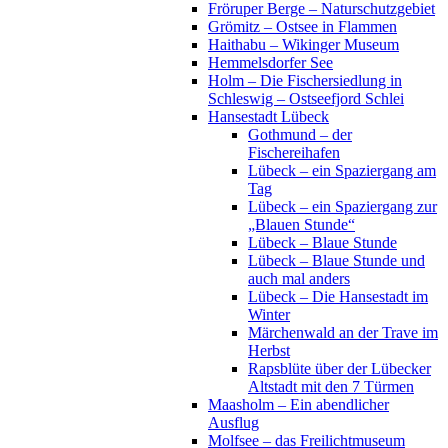
Fröruper Berge – Naturschutzgebiet
Grömitz – Ostsee in Flammen
Haithabu – Wikinger Museum
Hemmelsdorfer See
Holm – Die Fischersiedlung in
Schleswig – Ostseefjord Schlei
Hansestadt Lübeck
Gothmund – der
Fischereihafen
Lübeck – ein Spaziergang am
Tag
Lübeck – ein Spaziergang zur
„Blauen Stunde“
Lübeck – Blaue Stunde
Lübeck – Blaue Stunde und
auch mal anders
Lübeck – Die Hansestadt im
Winter
Märchenwald an der Trave im
Herbst
Rapsblüte über der Lübecker
Altstadt mit den 7 Türmen
Maasholm – Ein abendlicher
Ausflug
Molfsee – das Freilichtmuseum