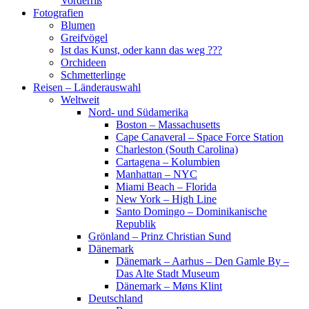
Vorderriß
Fotografien
Blumen
Greifvögel
Ist das Kunst, oder kann das weg ???
Orchideen
Schmetterlinge
Reisen – Länderauswahl
Weltweit
Nord- und Südamerika
Boston – Massachusetts
Cape Canaveral – Space Force Station
Charleston (South Carolina)
Cartagena – Kolumbien
Manhattan – NYC
Miami Beach – Florida
New York – High Line
Santo Domingo – Dominikanische
Republik
Grönland – Prinz Christian Sund
Dänemark
Dänemark – Aarhus – Den Gamle By –
Das Alte Stadt Museum
Dänemark – Møns Klint
Deutschland