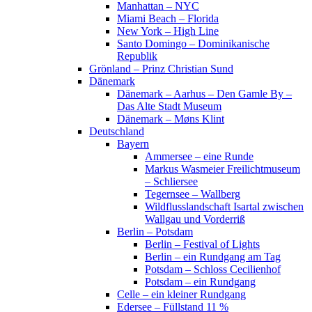
Manhattan – NYC
Miami Beach – Florida
New York – High Line
Santo Domingo – Dominikanische
Republik
Grönland – Prinz Christian Sund
Dänemark
Dänemark – Aarhus – Den Gamle By –
Das Alte Stadt Museum
Dänemark – Møns Klint
Deutschland
Bayern
Ammersee – eine Runde
Markus Wasmeier Freilichtmuseum
– Schliersee
Tegernsee – Wallberg
Wildflusslandschaft Isartal zwischen
Wallgau und Vorderriß
Berlin – Potsdam
Berlin – Festival of Lights
Berlin – ein Rundgang am Tag
Potsdam – Schloss Cecilienhof
Potsdam – ein Rundgang
Celle – ein kleiner Rundgang
Edersee – Füllstand 11 %