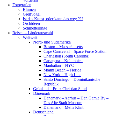
Vorderriß
Fotografien
Blumen
Greifvögel
Ist das Kunst, oder kann das weg ???
Orchideen
Schmetterlinge
Reisen – Länderauswahl
Weltweit
Nord- und Südamerika
Boston – Massachusetts
Cape Canaveral – Space Force Station
Charleston (South Carolina)
Cartagena – Kolumbien
Manhattan – NYC
Miami Beach – Florida
New York – High Line
Santo Domingo – Dominikanische
Republik
Grönland – Prinz Christian Sund
Dänemark
Dänemark – Aarhus – Den Gamle By –
Das Alte Stadt Museum
Dänemark – Møns Klint
Deutschland