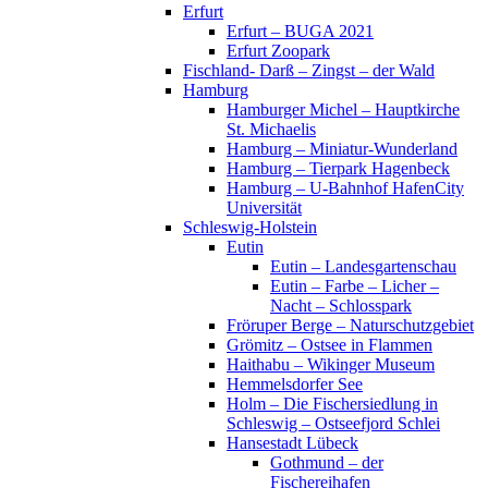
Erfurt
Erfurt – BUGA 2021
Erfurt Zoopark
Fischland- Darß – Zingst – der Wald
Hamburg
Hamburger Michel – Hauptkirche
St. Michaelis
Hamburg – Miniatur-Wunderland
Hamburg – Tierpark Hagenbeck
Hamburg – U-Bahnhof HafenCity
Universität
Schleswig-Holstein
Eutin
Eutin – Landesgartenschau
Eutin – Farbe – Licher –
Nacht – Schlosspark
Fröruper Berge – Naturschutzgebiet
Grömitz – Ostsee in Flammen
Haithabu – Wikinger Museum
Hemmelsdorfer See
Holm – Die Fischersiedlung in
Schleswig – Ostseefjord Schlei
Hansestadt Lübeck
Gothmund – der
Fischereihafen