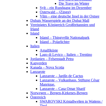
Die Trave im Winter
Sylt – ein Rundgang im Dezember
Osterwald – (Zingst)
Vilm – eine deutsche Insel in der Ostsee
Dubais Wasserspiele an der Dubai Mall
Vereinigtes Königreich Großbritannien und
Irland
Island
Island – Thingvellir Nationalpark
Island – Polarlichter
Italien
Amalfiküste
Lago di Levico – Italien – Trentino
Jordanien – Felsenstadt Petra
Kapverden
Kanada – Nova Scotia
Lanzarote
Lanzarote – Jardín de Cactus
Lanzarote – Vulkanhaus. Stiftung César
Manrique.
Lanzarote – Casa Omar Sharif
Norwegen – Bergen-Kirkenes-Bergen
Österreich
SWAROVSKI Kristallwelten in Wattens /
Tirol