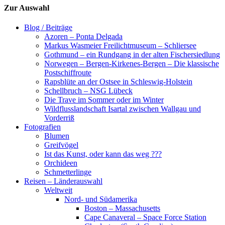
Zur Auswahl
Blog / Beiträge
Azoren – Ponta Delgada
Markus Wasmeier Freilichtmuseum – Schliersee
Gothmund – ein Rundgang in der alten Fischersiedlung
Norwegen – Bergen-Kirkenes-Bergen – Die klassische
Postschiffroute
Rapsblüte an der Ostsee in Schleswig-Holstein
Schellbruch – NSG Lübeck
Die Trave im Sommer oder im Winter
Wildflusslandschaft Isartal zwischen Wallgau und
Vorderriß
Fotografien
Blumen
Greifvögel
Ist das Kunst, oder kann das weg ???
Orchideen
Schmetterlinge
Reisen – Länderauswahl
Weltweit
Nord- und Südamerika
Boston – Massachusetts
Cape Canaveral – Space Force Station