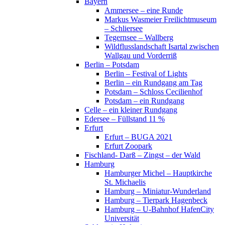
Bayern
Ammersee – eine Runde
Markus Wasmeier Freilichtmuseum
– Schliersee
Tegernsee – Wallberg
Wildflusslandschaft Isartal zwischen
Wallgau und Vorderriß
Berlin – Potsdam
Berlin – Festival of Lights
Berlin – ein Rundgang am Tag
Potsdam – Schloss Cecilienhof
Potsdam – ein Rundgang
Celle – ein kleiner Rundgang
Edersee – Füllstand 11 %
Erfurt
Erfurt – BUGA 2021
Erfurt Zoopark
Fischland- Darß – Zingst – der Wald
Hamburg
Hamburger Michel – Hauptkirche
St. Michaelis
Hamburg – Miniatur-Wunderland
Hamburg – Tierpark Hagenbeck
Hamburg – U-Bahnhof HafenCity
Universität