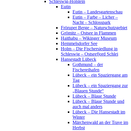
Schleswig-Holstein
Eutin
Eutin – Landesgartenschau
Eutin – Farbe – Licher –
Nacht – Schlosspark
Fröruper Berge – Naturschutzgebiet
Grömitz – Ostsee in Flammen
Haithabu – Wikinger Museum
Hemmelsdorfer See
Holm – Die Fischersiedlung in
Schleswig – Ostseefjord Schlei
Hansestadt Lübeck
Gothmund – der
Fischereihafen
Lübeck – ein Spaziergang am
Tag
Lübeck – ein Spaziergang zur
„Blauen Stunde“
Lübeck – Blaue Stunde
Lübeck – Blaue Stunde und
auch mal anders
Lübeck – Die Hansestadt im
Winter
Märchenwald an der Trave im
Herbst