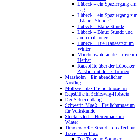
Lübeck – ein Spaziergang am
Tag
Lübeck – ein Spaziergang zur
„Blauen Stunde“
Lübeck – Blaue Stunde
Lübeck – Blaue Stunde und
auch mal anders
Lübeck – Die Hansestadt im
Winter
Märchenwald an der Trave im
Herbst
Rapsblüte über der Lübecker
Altstadt mit den 7 Türmen
Maasholm – Ein abendlicher
Ausflug
Molfsee – das Freilichtmuseum
Rapsblüte in Schleswig-Holstein
Der Schlei entlang
Schwerin-Mueß – Freilichtmuseum
für Volkskunde
Stockelsdorf – Herrenhaus im
Winter
Timmendorfer Strand – das Teehaus
Trave – der Fluß
Die Trave im Sommer