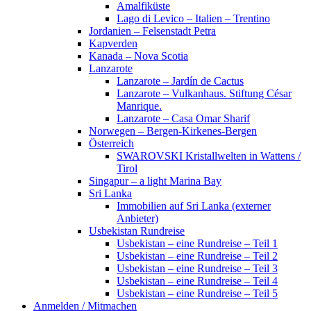
Amalfiküste
Lago di Levico – Italien – Trentino
Jordanien – Felsenstadt Petra
Kapverden
Kanada – Nova Scotia
Lanzarote
Lanzarote – Jardín de Cactus
Lanzarote – Vulkanhaus. Stiftung César
Manrique.
Lanzarote – Casa Omar Sharif
Norwegen – Bergen-Kirkenes-Bergen
Österreich
SWAROVSKI Kristallwelten in Wattens /
Tirol
Singapur – a light Marina Bay
Sri Lanka
Immobilien auf Sri Lanka (externer
Anbieter)
Usbekistan Rundreise
Usbekistan – eine Rundreise – Teil 1
Usbekistan – eine Rundreise – Teil 2
Usbekistan – eine Rundreise – Teil 3
Usbekistan – eine Rundreise – Teil 4
Usbekistan – eine Rundreise – Teil 5
Anmelden / Mitmachen