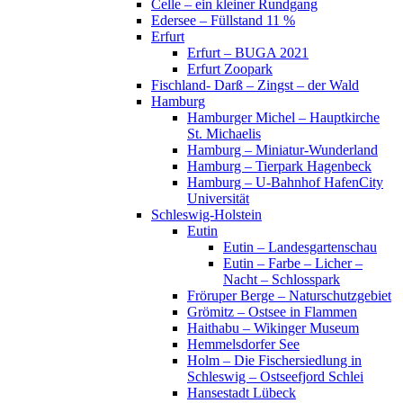
Celle – ein kleiner Rundgang
Edersee – Füllstand 11 %
Erfurt
Erfurt – BUGA 2021
Erfurt Zoopark
Fischland- Darß – Zingst – der Wald
Hamburg
Hamburger Michel – Hauptkirche
St. Michaelis
Hamburg – Miniatur-Wunderland
Hamburg – Tierpark Hagenbeck
Hamburg – U-Bahnhof HafenCity
Universität
Schleswig-Holstein
Eutin
Eutin – Landesgartenschau
Eutin – Farbe – Licher –
Nacht – Schlosspark
Fröruper Berge – Naturschutzgebiet
Grömitz – Ostsee in Flammen
Haithabu – Wikinger Museum
Hemmelsdorfer See
Holm – Die Fischersiedlung in
Schleswig – Ostseefjord Schlei
Hansestadt Lübeck