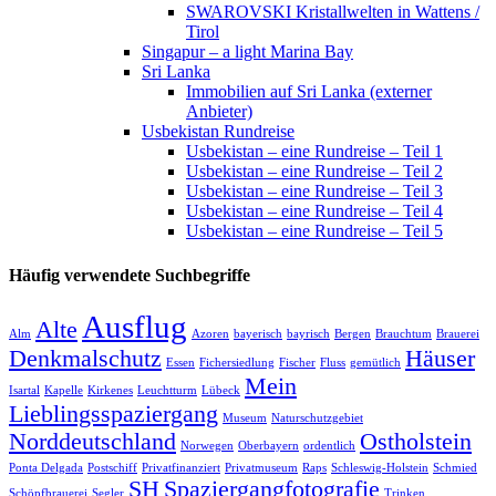
SWAROVSKI Kristallwelten in Wattens /
Tirol
Singapur – a light Marina Bay
Sri Lanka
Immobilien auf Sri Lanka (externer
Anbieter)
Usbekistan Rundreise
Usbekistan – eine Rundreise – Teil 1
Usbekistan – eine Rundreise – Teil 2
Usbekistan – eine Rundreise – Teil 3
Usbekistan – eine Rundreise – Teil 4
Usbekistan – eine Rundreise – Teil 5
Häufig verwendete Suchbegriffe
Ausflug
Alte
Alm
Azoren
bayerisch
bayrisch
Bergen
Brauchtum
Brauerei
Denkmalschutz
Häuser
Essen
Fichersiedlung
Fischer
Fluss
gemütlich
Mein
Isartal
Kapelle
Kirkenes
Leuchtturm
Lübeck
Lieblingsspaziergang
Museum
Naturschutzgebiet
Norddeutschland
Ostholstein
Norwegen
Oberbayern
ordentlich
Ponta Delgada
Postschiff
Privatfinanziert
Privatmuseum
Raps
Schleswig-Holstein
Schmied
SH
Spaziergangfotografie
Schöpfbrauerei
Segler
Trinken