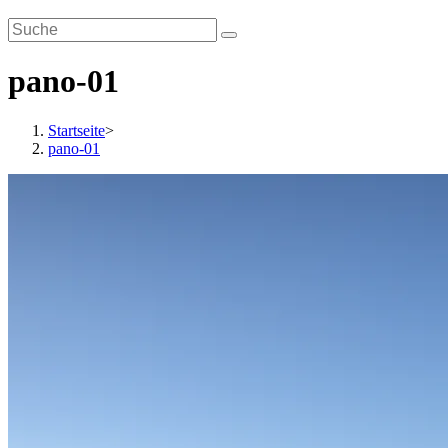
pano-01
Startseite
>
pano-01