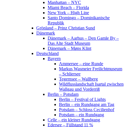
Manhattan – NYC
Miami Beach – Florida
New York – High Line
Santo Domingo – Dominikanische
Republik
Grönland – Prinz Christian Sund
Dänemark
Dänemark – Aarhus – Den Gamle By –
Das Alte Stadt Museum
Dänemark – Møns Klint
Deutschland
Bayern
Ammersee – eine Runde
Markus Wasmeier Freilichtmuseum
– Schliersee
Tegernsee – Wallberg
Wildflusslandschaft Isartal zwischen
Wallgau und Vorderriß
Berlin – Potsdam
Berlin – Festival of Lights
Berlin – ein Rundgang am Tag
Potsdam – Schloss Cecilienhof
Potsdam – ein Rundgang
Celle – ein kleiner Rundgang
Edersee – Füllstand 11 %