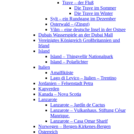
Trave – der Fluß
Die Trave im Sommer
Die Trave im Winter
Sylt – ein Rundgang im Dezember
Osterwald – (Zingst)
Vilm – eine deutsche Insel in der Ostsee
Dubais Wasserspiele an der Dubai Mall
Vereinigtes Königreich Großbritannien und
Irland
Island
Island – Thingvellir Nationalpark
Island – Polarlichter
Italien
Amalfiküste
Lago di Levico – Italien – Trentino
Jordanien – Felsenstadt Petra
Kapverden
Kanada – Nova Scotia
Lanzarote
Lanzarote – Jardín de Cactus
Lanzarote – Vulkanhaus. Stiftung César
Manrique.
Lanzarote – Casa Omar Sharif
Norwegen – Bergen-Kirkenes-Bergen
Österreich