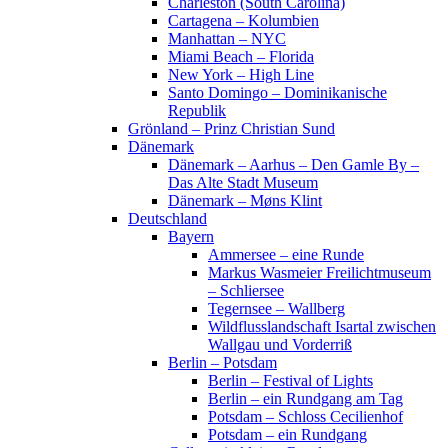
Charleston (South Carolina)
Cartagena – Kolumbien
Manhattan – NYC
Miami Beach – Florida
New York – High Line
Santo Domingo – Dominikanische
Republik
Grönland – Prinz Christian Sund
Dänemark
Dänemark – Aarhus – Den Gamle By –
Das Alte Stadt Museum
Dänemark – Møns Klint
Deutschland
Bayern
Ammersee – eine Runde
Markus Wasmeier Freilichtmuseum
– Schliersee
Tegernsee – Wallberg
Wildflusslandschaft Isartal zwischen
Wallgau und Vorderriß
Berlin – Potsdam
Berlin – Festival of Lights
Berlin – ein Rundgang am Tag
Potsdam – Schloss Cecilienhof
Potsdam – ein Rundgang