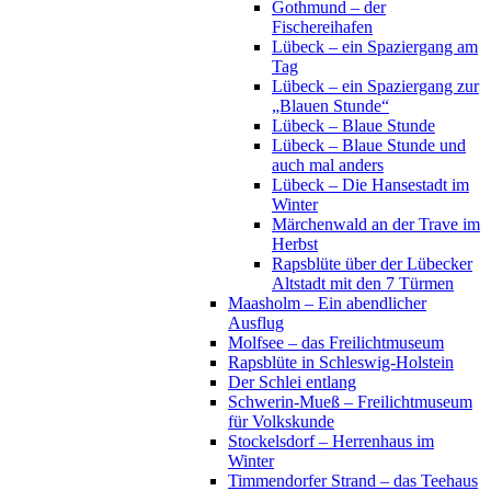
Gothmund – der
Fischereihafen
Lübeck – ein Spaziergang am
Tag
Lübeck – ein Spaziergang zur
„Blauen Stunde“
Lübeck – Blaue Stunde
Lübeck – Blaue Stunde und
auch mal anders
Lübeck – Die Hansestadt im
Winter
Märchenwald an der Trave im
Herbst
Rapsblüte über der Lübecker
Altstadt mit den 7 Türmen
Maasholm – Ein abendlicher
Ausflug
Molfsee – das Freilichtmuseum
Rapsblüte in Schleswig-Holstein
Der Schlei entlang
Schwerin-Mueß – Freilichtmuseum
für Volkskunde
Stockelsdorf – Herrenhaus im
Winter
Timmendorfer Strand – das Teehaus