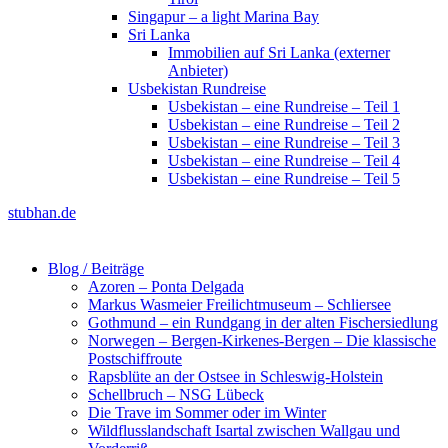
Singapur – a light Marina Bay
Sri Lanka
Immobilien auf Sri Lanka (externer
Anbieter)
Usbekistan Rundreise
Usbekistan – eine Rundreise – Teil 1
Usbekistan – eine Rundreise – Teil 2
Usbekistan – eine Rundreise – Teil 3
Usbekistan – eine Rundreise – Teil 4
Usbekistan – eine Rundreise – Teil 5
stubhan.de
Blog / Beiträge
Azoren – Ponta Delgada
Markus Wasmeier Freilichtmuseum – Schliersee
Gothmund – ein Rundgang in der alten Fischersiedlung
Norwegen – Bergen-Kirkenes-Bergen – Die klassische
Postschiffroute
Rapsblüte an der Ostsee in Schleswig-Holstein
Schellbruch – NSG Lübeck
Die Trave im Sommer oder im Winter
Wildflusslandschaft Isartal zwischen Wallgau und