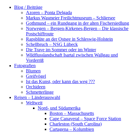
Zum
Blog / Beiträge
Inhalt
Azoren – Ponta Delgada
springen
Markus Wasmeier Freilichtmuseum – Schliersee
Gothmund – ein Rundgang in der alten Fischersiedlung
Norwegen – Bergen-Kirkenes-Bergen – Die klassische
Postschiffroute
Rapsblüte an der Ostsee in Schleswig-Holstein
Schellbruch – NSG Lübeck
Die Trave im Sommer oder im Winter
Wildflusslandschaft Isartal zwischen Wallgau und
Vorderriß
Fotografien
Blumen
Greifvögel
Ist das Kunst, oder kann das weg ???
Orchideen
Schmetterlinge
Reisen – Länderauswahl
Weltweit
Nord- und Südamerika
Boston – Massachusetts
Cape Canaveral – Space Force Station
Charleston (South Carolina)
Cartagena – Kolumbien