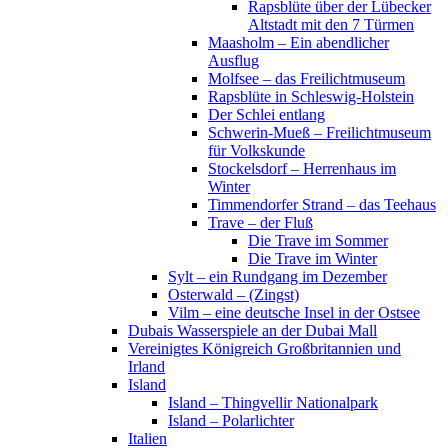
Rapsblüte über der Lübecker
Altstadt mit den 7 Türmen
Maasholm – Ein abendlicher
Ausflug
Molfsee – das Freilichtmuseum
Rapsblüte in Schleswig-Holstein
Der Schlei entlang
Schwerin-Mueß – Freilichtmuseum
für Volkskunde
Stockelsdorf – Herrenhaus im
Winter
Timmendorfer Strand – das Teehaus
Trave – der Fluß
Die Trave im Sommer
Die Trave im Winter
Sylt – ein Rundgang im Dezember
Osterwald – (Zingst)
Vilm – eine deutsche Insel in der Ostsee
Dubais Wasserspiele an der Dubai Mall
Vereinigtes Königreich Großbritannien und
Irland
Island
Island – Thingvellir Nationalpark
Island – Polarlichter
Italien