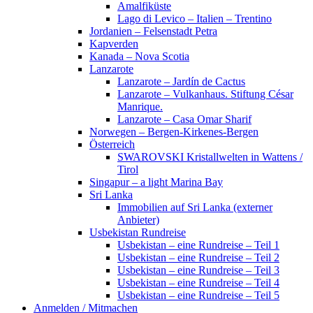
Amalfiküste
Lago di Levico – Italien – Trentino
Jordanien – Felsenstadt Petra
Kapverden
Kanada – Nova Scotia
Lanzarote
Lanzarote – Jardín de Cactus
Lanzarote – Vulkanhaus. Stiftung César
Manrique.
Lanzarote – Casa Omar Sharif
Norwegen – Bergen-Kirkenes-Bergen
Österreich
SWAROVSKI Kristallwelten in Wattens /
Tirol
Singapur – a light Marina Bay
Sri Lanka
Immobilien auf Sri Lanka (externer
Anbieter)
Usbekistan Rundreise
Usbekistan – eine Rundreise – Teil 1
Usbekistan – eine Rundreise – Teil 2
Usbekistan – eine Rundreise – Teil 3
Usbekistan – eine Rundreise – Teil 4
Usbekistan – eine Rundreise – Teil 5
Anmelden / Mitmachen