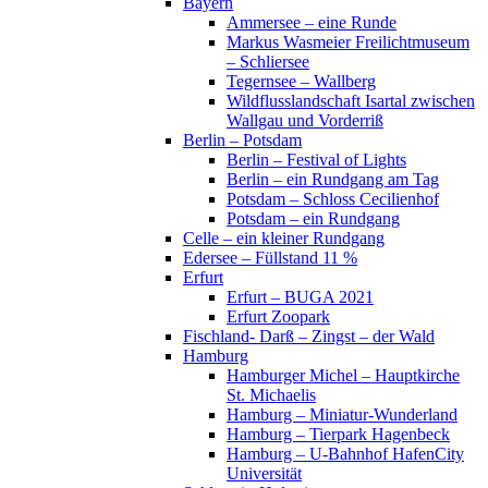
Bayern
Ammersee – eine Runde
Markus Wasmeier Freilichtmuseum
– Schliersee
Tegernsee – Wallberg
Wildflusslandschaft Isartal zwischen
Wallgau und Vorderriß
Berlin – Potsdam
Berlin – Festival of Lights
Berlin – ein Rundgang am Tag
Potsdam – Schloss Cecilienhof
Potsdam – ein Rundgang
Celle – ein kleiner Rundgang
Edersee – Füllstand 11 %
Erfurt
Erfurt – BUGA 2021
Erfurt Zoopark
Fischland- Darß – Zingst – der Wald
Hamburg
Hamburger Michel – Hauptkirche
St. Michaelis
Hamburg – Miniatur-Wunderland
Hamburg – Tierpark Hagenbeck
Hamburg – U-Bahnhof HafenCity
Universität