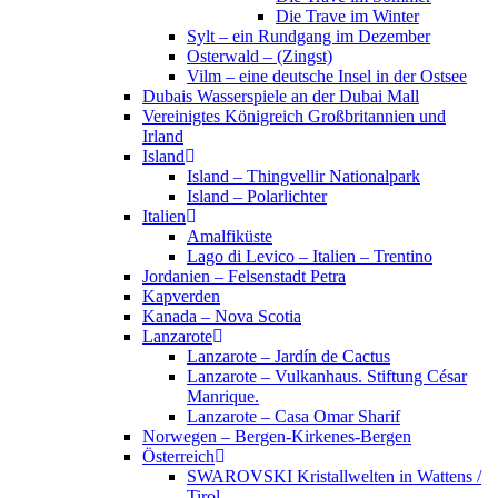
Die Trave im Winter
Sylt – ein Rundgang im Dezember
Osterwald – (Zingst)
Vilm – eine deutsche Insel in der Ostsee
Dubais Wasserspiele an der Dubai Mall
Vereinigtes Königreich Großbritannien und
Irland
Island
Island – Thingvellir Nationalpark
Island – Polarlichter
Italien
Amalfiküste
Lago di Levico – Italien – Trentino
Jordanien – Felsenstadt Petra
Kapverden
Kanada – Nova Scotia
Lanzarote
Lanzarote – Jardín de Cactus
Lanzarote – Vulkanhaus. Stiftung César
Manrique.
Lanzarote – Casa Omar Sharif
Norwegen – Bergen-Kirkenes-Bergen
Österreich
SWAROVSKI Kristallwelten in Wattens /
Tirol