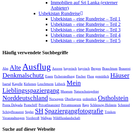
Immobilien auf Sri Lanka (externer
Anbieter)
Usbekistan Rundreise
Usbekistan – eine Rundreise – Teil 1
Usbekistan – eine Rundreise – Teil 2
Usbekistan – eine Rundreise – Teil 3
Usbekistan – eine Rundreise – Teil 4
Usbekistan – eine Rundreise – Teil 5
Häufig verwendete Suchbegriffe
Ausflug
Alte
Alm
Azoren
bayerisch
bayrisch
Bergen
Brauchtum
Brauerei
Denkmalschutz
Häuser
Essen
Fichersiedlung
Fischer
Fluss
gemütlich
Mein
Isartal
Kapelle
Kirkenes
Leuchtturm
Lübeck
Lieblingsspaziergang
Museum
Naturschutzgebiet
Norddeutschland
Ostholstein
Norwegen
Oberbayern
ordentlich
Ponta Delgada
Postschiff
Privatfinanziert
Privatmuseum
Raps
Schleswig-Holstein
Schmied
SH
Spaziergangfotografie
Schöpfbrauerei
Segler
Trinken
Veranstaltungen
Vorderriß
Wallgau
Wildflusslandschaft
Suche auf dieser Webseite