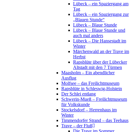
Lübeck – ein Spaziergang am
Tag
Lübeck – ein Spaziergang zur
„Blauen Stunde“
Lübeck – Blaue Stunde
Lübeck – Blaue Stunde und
auch mal anders
Lübeck – Die Hansestadt im
Winter
Märchenwald an der Trave im
Herbst
Rapsblüte über der Lübecker
Altstadt mit den 7 Türmen
Maasholm – Ein abendlicher
Ausflug
Molfsee – das Freilichtmuseum
Rapsblüte in Schleswig-Holstein
Der Schlei entlang
Schwerin-Mueß – Freilichtmuseum
für Volkskunde
Stockelsdorf – Herrenhaus im
Winter
Timmendorfer Strand – das Teehaus
Trave – der Fluß
Die Trave im Sommer