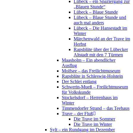
Lübeck – ein Spaziergang zur
„Blauen Stunde“
Lübeck – Blaue Stunde
Lübeck – Blaue Stunde und
auch mal anders
Lübeck – Die Hansestadt im
Winter
Märchenwald an der Trave im
Herbst
Rapsblüte über der Lübecker
Altstadt mit den 7 Türmen
Maasholm – Ein abendlicher
Ausflug
Molfsee – das Freilichtmuseum
Rapsblüte in Schleswig-Holstein
Der Schlei entlang
Schwerin-Mueß – Freilichtmuseum
für Volkskunde
Stockelsdorf – Herrenhaus im
Winter
Timmendorfer Strand – das Teehaus
Trave – der Fluß
Die Trave im Sommer
Die Trave im Winter
Sylt – ein Rundgang im Dezember