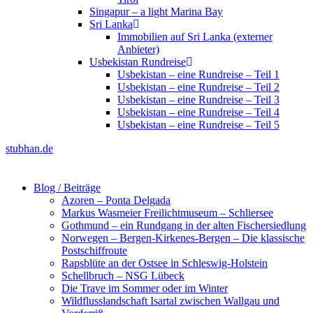
Singapur – a light Marina Bay
Sri Lanka
Immobilien auf Sri Lanka (externer
Anbieter)
Usbekistan Rundreise
Usbekistan – eine Rundreise – Teil 1
Usbekistan – eine Rundreise – Teil 2
Usbekistan – eine Rundreise – Teil 3
Usbekistan – eine Rundreise – Teil 4
Usbekistan – eine Rundreise – Teil 5
stubhan.de
Blog / Beiträge
Azoren – Ponta Delgada
Markus Wasmeier Freilichtmuseum – Schliersee
Gothmund – ein Rundgang in der alten Fischersiedlung
Norwegen – Bergen-Kirkenes-Bergen – Die klassische
Postschiffroute
Rapsblüte an der Ostsee in Schleswig-Holstein
Schellbruch – NSG Lübeck
Die Trave im Sommer oder im Winter
Wildflusslandschaft Isartal zwischen Wallgau und