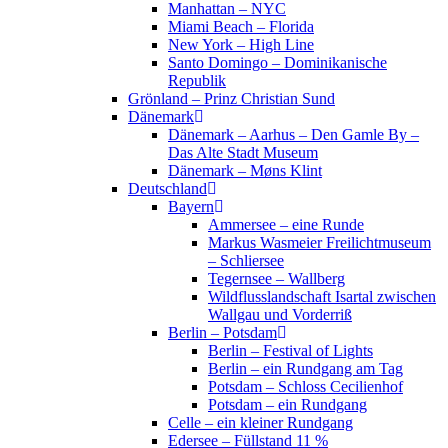
Manhattan – NYC
Miami Beach – Florida
New York – High Line
Santo Domingo – Dominikanische
Republik
Grönland – Prinz Christian Sund
Dänemark
Dänemark – Aarhus – Den Gamle By –
Das Alte Stadt Museum
Dänemark – Møns Klint
Deutschland
Bayern
Ammersee – eine Runde
Markus Wasmeier Freilichtmuseum
– Schliersee
Tegernsee – Wallberg
Wildflusslandschaft Isartal zwischen
Wallgau und Vorderriß
Berlin – Potsdam
Berlin – Festival of Lights
Berlin – ein Rundgang am Tag
Potsdam – Schloss Cecilienhof
Potsdam – ein Rundgang
Celle – ein kleiner Rundgang
Edersee – Füllstand 11 %