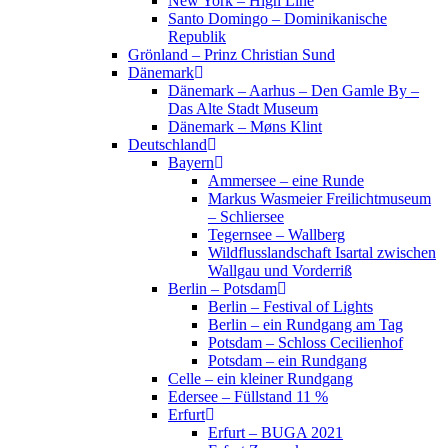
New York – High Line
Santo Domingo – Dominikanische
Republik
Grönland – Prinz Christian Sund
Dänemark
Dänemark – Aarhus – Den Gamle By –
Das Alte Stadt Museum
Dänemark – Møns Klint
Deutschland
Bayern
Ammersee – eine Runde
Markus Wasmeier Freilichtmuseum
– Schliersee
Tegernsee – Wallberg
Wildflusslandschaft Isartal zwischen
Wallgau und Vorderriß
Berlin – Potsdam
Berlin – Festival of Lights
Berlin – ein Rundgang am Tag
Potsdam – Schloss Cecilienhof
Potsdam – ein Rundgang
Celle – ein kleiner Rundgang
Edersee – Füllstand 11 %
Erfurt
Erfurt – BUGA 2021