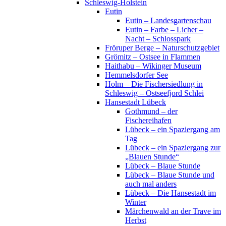
Schleswig-Holstein
Eutin
Eutin – Landesgartenschau
Eutin – Farbe – Licher –
Nacht – Schlosspark
Fröruper Berge – Naturschutzgebiet
Grömitz – Ostsee in Flammen
Haithabu – Wikinger Museum
Hemmelsdorfer See
Holm – Die Fischersiedlung in
Schleswig – Ostseefjord Schlei
Hansestadt Lübeck
Gothmund – der
Fischereihafen
Lübeck – ein Spaziergang am
Tag
Lübeck – ein Spaziergang zur
„Blauen Stunde“
Lübeck – Blaue Stunde
Lübeck – Blaue Stunde und
auch mal anders
Lübeck – Die Hansestadt im
Winter
Märchenwald an der Trave im
Herbst