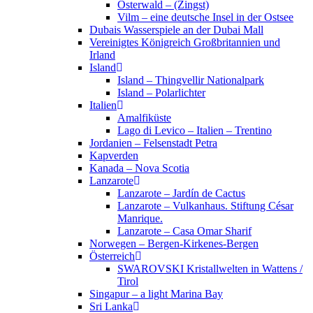
Osterwald – (Zingst)
Vilm – eine deutsche Insel in der Ostsee
Dubais Wasserspiele an der Dubai Mall
Vereinigtes Königreich Großbritannien und
Irland
Island
Island – Thingvellir Nationalpark
Island – Polarlichter
Italien
Amalfiküste
Lago di Levico – Italien – Trentino
Jordanien – Felsenstadt Petra
Kapverden
Kanada – Nova Scotia
Lanzarote
Lanzarote – Jardín de Cactus
Lanzarote – Vulkanhaus. Stiftung César
Manrique.
Lanzarote – Casa Omar Sharif
Norwegen – Bergen-Kirkenes-Bergen
Österreich
SWAROVSKI Kristallwelten in Wattens /
Tirol
Singapur – a light Marina Bay
Sri Lanka