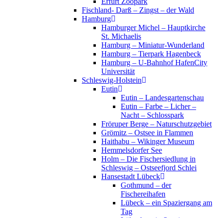
Erfurt Zoopark
Fischland- Darß – Zingst – der Wald
Hamburg
Hamburger Michel – Hauptkirche
St. Michaelis
Hamburg – Miniatur-Wunderland
Hamburg – Tierpark Hagenbeck
Hamburg – U-Bahnhof HafenCity
Universität
Schleswig-Holstein
Eutin
Eutin – Landesgartenschau
Eutin – Farbe – Licher –
Nacht – Schlosspark
Fröruper Berge – Naturschutzgebiet
Grömitz – Ostsee in Flammen
Haithabu – Wikinger Museum
Hemmelsdorfer See
Holm – Die Fischersiedlung in
Schleswig – Ostseefjord Schlei
Hansestadt Lübeck
Gothmund – der
Fischereihafen
Lübeck – ein Spaziergang am
Tag