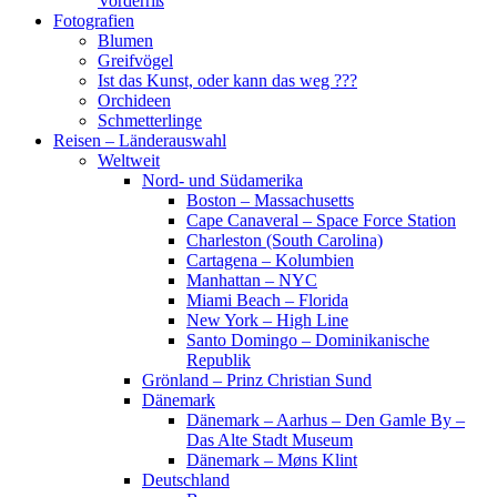
Vorderriß
Fotografien
Blumen
Greifvögel
Ist das Kunst, oder kann das weg ???
Orchideen
Schmetterlinge
Reisen – Länderauswahl
Weltweit
Nord- und Südamerika
Boston – Massachusetts
Cape Canaveral – Space Force Station
Charleston (South Carolina)
Cartagena – Kolumbien
Manhattan – NYC
Miami Beach – Florida
New York – High Line
Santo Domingo – Dominikanische
Republik
Grönland – Prinz Christian Sund
Dänemark
Dänemark – Aarhus – Den Gamle By –
Das Alte Stadt Museum
Dänemark – Møns Klint
Deutschland