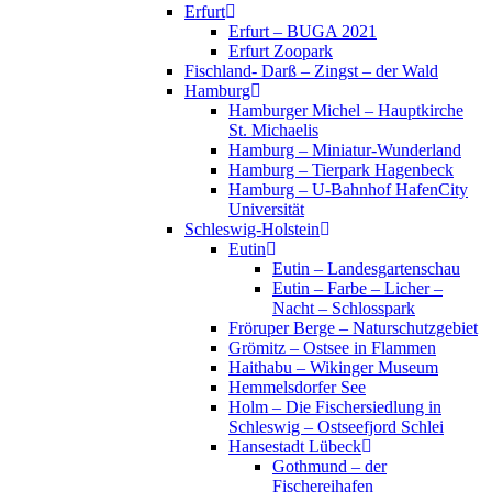
Erfurt
Erfurt – BUGA 2021
Erfurt Zoopark
Fischland- Darß – Zingst – der Wald
Hamburg
Hamburger Michel – Hauptkirche
St. Michaelis
Hamburg – Miniatur-Wunderland
Hamburg – Tierpark Hagenbeck
Hamburg – U-Bahnhof HafenCity
Universität
Schleswig-Holstein
Eutin
Eutin – Landesgartenschau
Eutin – Farbe – Licher –
Nacht – Schlosspark
Fröruper Berge – Naturschutzgebiet
Grömitz – Ostsee in Flammen
Haithabu – Wikinger Museum
Hemmelsdorfer See
Holm – Die Fischersiedlung in
Schleswig – Ostseefjord Schlei
Hansestadt Lübeck
Gothmund – der
Fischereihafen