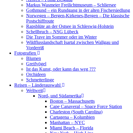
Markus Wasmeier Freilichtmuseum – Schliersee
Gothmund – ein Rundgang in der alten Fischersiedlung
Norwegen – Bergen-Kirkenes-Bergen – Die klassische
Postschiffroute
Rapsblüte an der Ostsee in Schleswig-Holstein
Schellbruch – NSG Lübeck
Die Trave im Sommer oder im Winter
Wildflusslandschaft Isartal zwischen Wallgau und
Vorderriß
Fotografien
Blumen
Greifvögel
Ist das Kunst, oder kann das weg ???
Orchideen
Schmetterlinge
Reisen – Länderauswahl
Weltweit
Nord- und Südamerika
Boston – Massachusetts
Cape Canaveral – Space Force Station
Charleston (South Carolina)
Cartagena – Kolumbien
Manhattan – NYC
Miami Beach – Florida