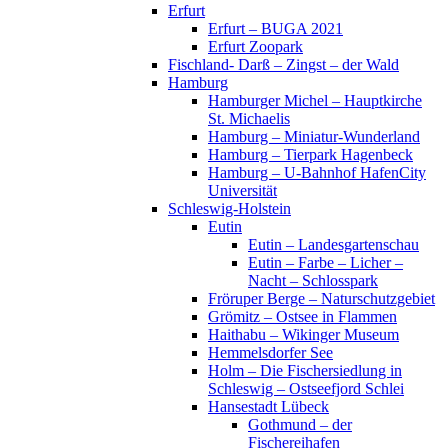
Erfurt
Erfurt – BUGA 2021
Erfurt Zoopark
Fischland- Darß – Zingst – der Wald
Hamburg
Hamburger Michel – Hauptkirche
St. Michaelis
Hamburg – Miniatur-Wunderland
Hamburg – Tierpark Hagenbeck
Hamburg – U-Bahnhof HafenCity
Universität
Schleswig-Holstein
Eutin
Eutin – Landesgartenschau
Eutin – Farbe – Licher –
Nacht – Schlosspark
Fröruper Berge – Naturschutzgebiet
Grömitz – Ostsee in Flammen
Haithabu – Wikinger Museum
Hemmelsdorfer See
Holm – Die Fischersiedlung in
Schleswig – Ostseefjord Schlei
Hansestadt Lübeck
Gothmund – der
Fischereihafen