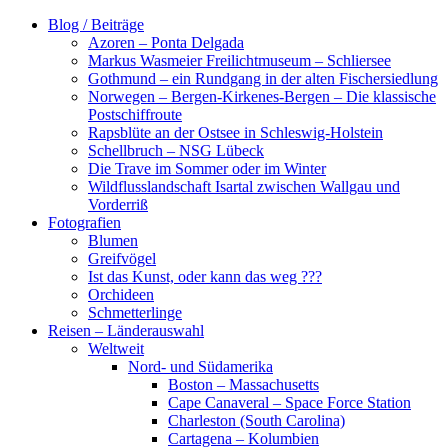
Zum
Blog / Beiträge
Inhalt
Azoren – Ponta Delgada
springen
Markus Wasmeier Freilichtmuseum – Schliersee
Gothmund – ein Rundgang in der alten Fischersiedlung
Norwegen – Bergen-Kirkenes-Bergen – Die klassische
Postschiffroute
Rapsblüte an der Ostsee in Schleswig-Holstein
Schellbruch – NSG Lübeck
Die Trave im Sommer oder im Winter
Wildflusslandschaft Isartal zwischen Wallgau und
Vorderriß
Fotografien
Blumen
Greifvögel
Ist das Kunst, oder kann das weg ???
Orchideen
Schmetterlinge
Reisen – Länderauswahl
Weltweit
Nord- und Südamerika
Boston – Massachusetts
Cape Canaveral – Space Force Station
Charleston (South Carolina)
Cartagena – Kolumbien