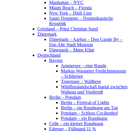
Manhattan – NYC
Miami Beach – Florida
New York – High Line
Santo Domingo – Dominikanische
Republik
Grönland – Prinz Christian Sund
Dänemark
Dänemark – Aarhus – Den Gamle By –
Das Alte Stadt Museum
Dänemark – Møns Klint
Deutschland
Bayern
Ammersee – eine Runde
Markus Wasmeier Freilichtmuseum
– Schliersee
Tegernsee – Wallberg
Wildflusslandschaft Isartal zwischen
Wallgau und Vorderriß
Berlin – Potsdam
Berlin – Festival of Lights
Berlin – ein Rundgang am Tag
Potsdam – Schloss Cecilienhof
Potsdam – ein Rundgang
Celle – ein kleiner Rundgang
Edersee – Füllstand 11 %