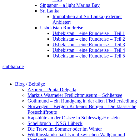
Singapur – a light Marina Bay
Sri Lanka
Immobilien auf Sri Lanka (externer
Anbieter)
Usbekistan Rundreise
Usbekistan – eine Rundreise – Teil 1
Usbekistan – eine Rundreise – Teil 2
Usbekistan – eine Rundreise – Teil 3
Usbekistan – eine Rundreise – Teil 4
Usbekistan – eine Rundreise – Teil 5
stubhan.de
Blog / Beiträge
Azoren – Ponta Delgada
Markus Wasmeier Freilichtmuseum – Schliersee
Gothmund – ein Rundgang in der alten Fischersiedlung
Norwegen – Bergen-Kirkenes-Bergen – Die klassische
Postschiffroute
Rapsblüte an der Ostsee in Schleswig-Holstein
Schellbruch – NSG Lübeck
Die Trave im Sommer oder im Winter
Wildflusslandschaft Isartal zwischen Wallgau und