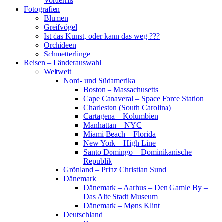
Vorderriß
Fotografien
Blumen
Greifvögel
Ist das Kunst, oder kann das weg ???
Orchideen
Schmetterlinge
Reisen – Länderauswahl
Weltweit
Nord- und Südamerika
Boston – Massachusetts
Cape Canaveral – Space Force Station
Charleston (South Carolina)
Cartagena – Kolumbien
Manhattan – NYC
Miami Beach – Florida
New York – High Line
Santo Domingo – Dominikanische
Republik
Grönland – Prinz Christian Sund
Dänemark
Dänemark – Aarhus – Den Gamle By –
Das Alte Stadt Museum
Dänemark – Møns Klint
Deutschland