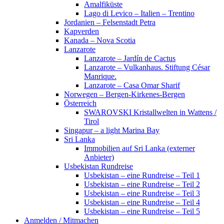
Amalfiküste
Lago di Levico – Italien – Trentino
Jordanien – Felsenstadt Petra
Kapverden
Kanada – Nova Scotia
Lanzarote
Lanzarote – Jardín de Cactus
Lanzarote – Vulkanhaus. Stiftung César
Manrique.
Lanzarote – Casa Omar Sharif
Norwegen – Bergen-Kirkenes-Bergen
Österreich
SWAROVSKI Kristallwelten in Wattens /
Tirol
Singapur – a light Marina Bay
Sri Lanka
Immobilien auf Sri Lanka (externer
Anbieter)
Usbekistan Rundreise
Usbekistan – eine Rundreise – Teil 1
Usbekistan – eine Rundreise – Teil 2
Usbekistan – eine Rundreise – Teil 3
Usbekistan – eine Rundreise – Teil 4
Usbekistan – eine Rundreise – Teil 5
Anmelden / Mitmachen