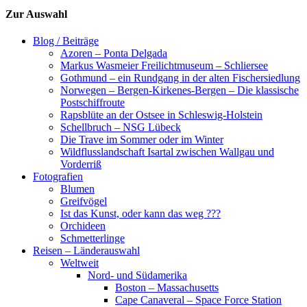
Zur Auswahl
Blog / Beiträge
Azoren – Ponta Delgada
Markus Wasmeier Freilichtmuseum – Schliersee
Gothmund – ein Rundgang in der alten Fischersiedlung
Norwegen – Bergen-Kirkenes-Bergen – Die klassische
Postschiffroute
Rapsblüte an der Ostsee in Schleswig-Holstein
Schellbruch – NSG Lübeck
Die Trave im Sommer oder im Winter
Wildflusslandschaft Isartal zwischen Wallgau und
Vorderriß
Fotografien
Blumen
Greifvögel
Ist das Kunst, oder kann das weg ???
Orchideen
Schmetterlinge
Reisen – Länderauswahl
Weltweit
Nord- und Südamerika
Boston – Massachusetts
Cape Canaveral – Space Force Station