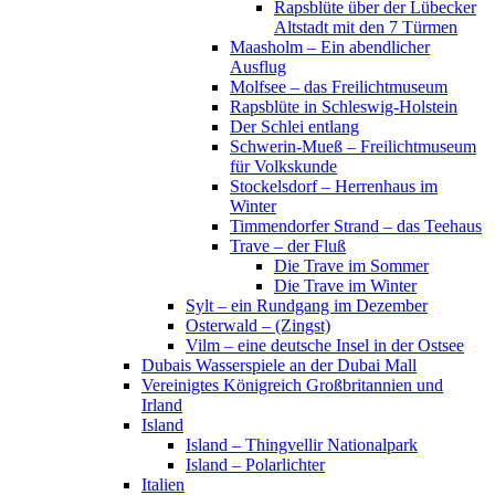
Rapsblüte über der Lübecker
Altstadt mit den 7 Türmen
Maasholm – Ein abendlicher
Ausflug
Molfsee – das Freilichtmuseum
Rapsblüte in Schleswig-Holstein
Der Schlei entlang
Schwerin-Mueß – Freilichtmuseum
für Volkskunde
Stockelsdorf – Herrenhaus im
Winter
Timmendorfer Strand – das Teehaus
Trave – der Fluß
Die Trave im Sommer
Die Trave im Winter
Sylt – ein Rundgang im Dezember
Osterwald – (Zingst)
Vilm – eine deutsche Insel in der Ostsee
Dubais Wasserspiele an der Dubai Mall
Vereinigtes Königreich Großbritannien und
Irland
Island
Island – Thingvellir Nationalpark
Island – Polarlichter
Italien