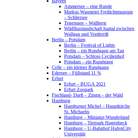
Bayern
Ammersee – eine Runde
Markus Wasmeier Freilichtmuseum
– Schliersee
Tegernsee – Wallberg
Wildflusslandschaft Isartal zwischen
Wallgau und Vorderriß
Berlin – Potsdam
Berlin – Festival of Lights
Berlin – ein Rundgang am Tag
Potsdam – Schloss Cecilienhof
Potsdam – ein Rundgang
Celle – ein kleiner Rundgang
Edersee – Füllstand 11 %
Erfurt
Erfurt – BUGA 2021
Erfurt Zoopark
Fischland- Darß – Zingst – der Wald
Hamburg
Hamburger Michel – Hauptkirche
St. Michaelis
Hamburg – Miniatur-Wunderland
Hamburg – Tierpark Hagenbeck
Hamburg – U-Bahnhof HafenCity
Universität