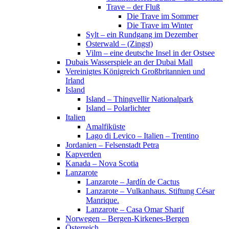
Trave – der Fluß
Die Trave im Sommer
Die Trave im Winter
Sylt – ein Rundgang im Dezember
Osterwald – (Zingst)
Vilm – eine deutsche Insel in der Ostsee
Dubais Wasserspiele an der Dubai Mall
Vereinigtes Königreich Großbritannien und
Irland
Island
Island – Thingvellir Nationalpark
Island – Polarlichter
Italien
Amalfiküste
Lago di Levico – Italien – Trentino
Jordanien – Felsenstadt Petra
Kapverden
Kanada – Nova Scotia
Lanzarote
Lanzarote – Jardín de Cactus
Lanzarote – Vulkanhaus. Stiftung César
Manrique.
Lanzarote – Casa Omar Sharif
Norwegen – Bergen-Kirkenes-Bergen
Österreich