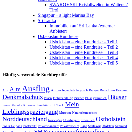
SWAROVSKI Kristallwelten in Wattens /
Tirol
Singapur – a light Marina Bay
Sri Lanka
Immobilien auf Sri Lanka (externer
Anbieter)
Usbekistan Rundreise
Usbekistan – eine Rundreise – Teil 1
Usbekistan – eine Rundreise – Teil 2
Usbekistan – eine Rundreise – Teil 3
Usbekistan – eine Rundreise – Teil 4
Usbekistan – eine Rundreise – Teil 5
Häufig verwendete Suchbegriffe
Ausflug
Alte
Alm
Azoren
bayerisch
bayrisch
Bergen
Brauchtum
Brauerei
Denkmalschutz
Häuser
Essen
Fichersiedlung
Fischer
Fluss
gemütlich
Mein
Isartal
Kapelle
Kirkenes
Leuchtturm
Lübeck
Lieblingsspaziergang
Museum
Naturschutzgebiet
Norddeutschland
Ostholstein
Norwegen
Oberbayern
ordentlich
Ponta Delgada
Postschiff
Privatfinanziert
Privatmuseum
Raps
Schleswig-Holstein
Schmied
SH
Spaziergangfotografie