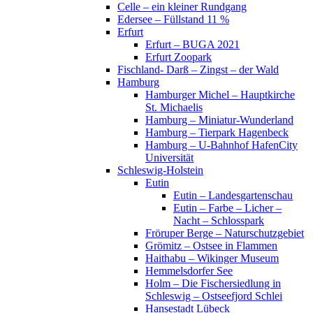
Celle – ein kleiner Rundgang
Edersee – Füllstand 11 %
Erfurt
Erfurt – BUGA 2021
Erfurt Zoopark
Fischland- Darß – Zingst – der Wald
Hamburg
Hamburger Michel – Hauptkirche
St. Michaelis
Hamburg – Miniatur-Wunderland
Hamburg – Tierpark Hagenbeck
Hamburg – U-Bahnhof HafenCity
Universität
Schleswig-Holstein
Eutin
Eutin – Landesgartenschau
Eutin – Farbe – Licher –
Nacht – Schlosspark
Fröruper Berge – Naturschutzgebiet
Grömitz – Ostsee in Flammen
Haithabu – Wikinger Museum
Hemmelsdorfer See
Holm – Die Fischersiedlung in
Schleswig – Ostseefjord Schlei
Hansestadt Lübeck