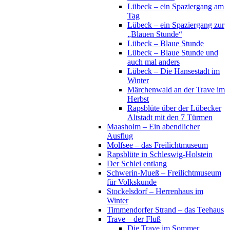
Lübeck – ein Spaziergang am
Tag
Lübeck – ein Spaziergang zur
„Blauen Stunde“
Lübeck – Blaue Stunde
Lübeck – Blaue Stunde und
auch mal anders
Lübeck – Die Hansestadt im
Winter
Märchenwald an der Trave im
Herbst
Rapsblüte über der Lübecker
Altstadt mit den 7 Türmen
Maasholm – Ein abendlicher
Ausflug
Molfsee – das Freilichtmuseum
Rapsblüte in Schleswig-Holstein
Der Schlei entlang
Schwerin-Mueß – Freilichtmuseum
für Volkskunde
Stockelsdorf – Herrenhaus im
Winter
Timmendorfer Strand – das Teehaus
Trave – der Fluß
Die Trave im Sommer