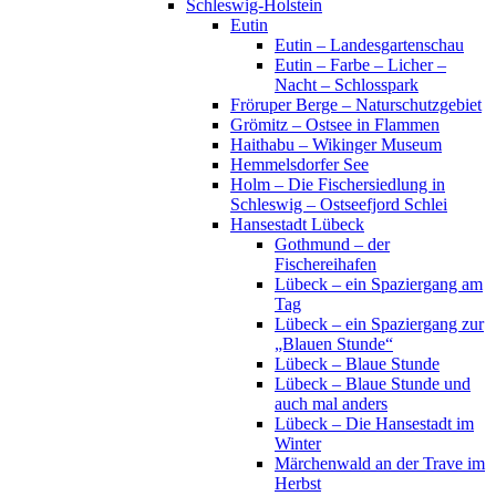
Schleswig-Holstein
Eutin
Eutin – Landesgartenschau
Eutin – Farbe – Licher –
Nacht – Schlosspark
Fröruper Berge – Naturschutzgebiet
Grömitz – Ostsee in Flammen
Haithabu – Wikinger Museum
Hemmelsdorfer See
Holm – Die Fischersiedlung in
Schleswig – Ostseefjord Schlei
Hansestadt Lübeck
Gothmund – der
Fischereihafen
Lübeck – ein Spaziergang am
Tag
Lübeck – ein Spaziergang zur
„Blauen Stunde“
Lübeck – Blaue Stunde
Lübeck – Blaue Stunde und
auch mal anders
Lübeck – Die Hansestadt im
Winter
Märchenwald an der Trave im
Herbst