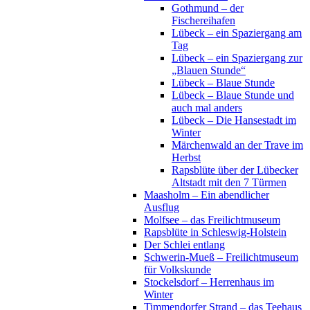
Gothmund – der
Fischereihafen
Lübeck – ein Spaziergang am
Tag
Lübeck – ein Spaziergang zur
„Blauen Stunde“
Lübeck – Blaue Stunde
Lübeck – Blaue Stunde und
auch mal anders
Lübeck – Die Hansestadt im
Winter
Märchenwald an der Trave im
Herbst
Rapsblüte über der Lübecker
Altstadt mit den 7 Türmen
Maasholm – Ein abendlicher
Ausflug
Molfsee – das Freilichtmuseum
Rapsblüte in Schleswig-Holstein
Der Schlei entlang
Schwerin-Mueß – Freilichtmuseum
für Volkskunde
Stockelsdorf – Herrenhaus im
Winter
Timmendorfer Strand – das Teehaus