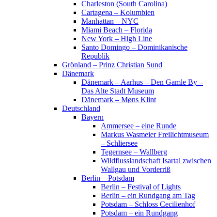
Charleston (South Carolina)
Cartagena – Kolumbien
Manhattan – NYC
Miami Beach – Florida
New York – High Line
Santo Domingo – Dominikanische
Republik
Grönland – Prinz Christian Sund
Dänemark
Dänemark – Aarhus – Den Gamle By –
Das Alte Stadt Museum
Dänemark – Møns Klint
Deutschland
Bayern
Ammersee – eine Runde
Markus Wasmeier Freilichtmuseum
– Schliersee
Tegernsee – Wallberg
Wildflusslandschaft Isartal zwischen
Wallgau und Vorderriß
Berlin – Potsdam
Berlin – Festival of Lights
Berlin – ein Rundgang am Tag
Potsdam – Schloss Cecilienhof
Potsdam – ein Rundgang